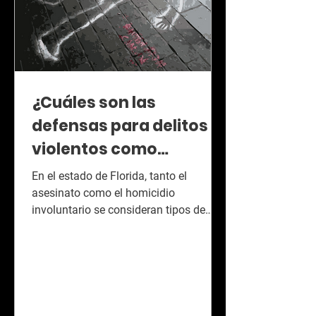
¿Cuáles son las
defensas para delitos
violentos como
homicidio, asesinato y
En el estado de Florida, tanto el
homicio involuntario?
asesinato como el homicidio
involuntario se consideran tipos de
homicidio extremadamente graves que,
si...